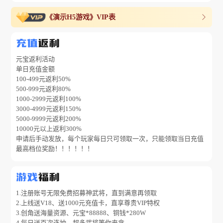
《演示H5游戏》VIP表
充值
返利
元宝返利活动
单日充值金额
100-499元返利50%
500-999元返利80%
1000-2999元返利100%
3000-4999元返利150%
5000-9999元返利200%
10000元以上返利300%
申请后手动发放，每个玩家每日只可领取一次，只能领取当日充值
最高档位奖励！！！！！！
游戏
福利
1.注册账号无限免费招募神武将，直到满意再领取
2.上线送V18、送1000元充值卡，直享尊贵VIP特权
3.创角送海量资源、元宝*88888、铜钱*280W
4.每日送百次连抽，超多武将等你来拿