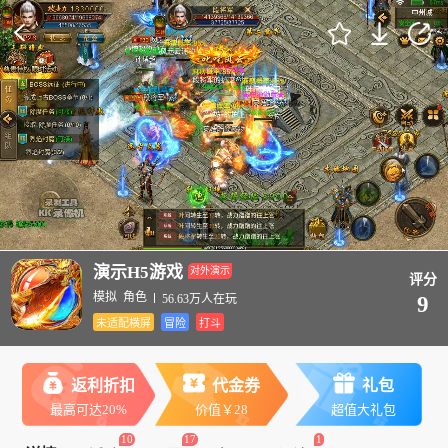
演示H5游戏
对外演示
评分
模拟
角色
56.63万人在玩
9
未适配横屏
冒险
打斗
返利折扣
代金券
礼包
最高可达20%
价值￥28
超值大礼包
10
17
1