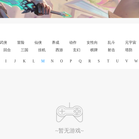
武侠
冒险
仙侠
养成
动作
女性向
乱斗
元宇宙
回合
三国
挂机
西游
玄幻
棋牌
射击
塔防
I
J
K
L
M
N
O
P
Q
R
S
T
U
V
W
~暂无游戏~