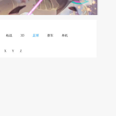
枪战
3D
足球
赛车
单机
X
Y
Z