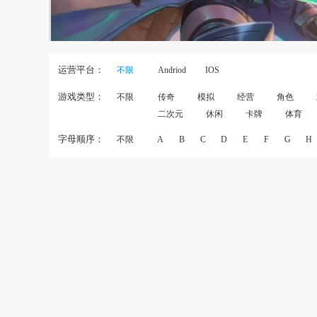
运营平台：
不限
Andriod
IOS
游戏类型：
不限
传奇
模拟
经营
角色
二次元
休闲
卡牌
体育
字母顺序：
不限
A
B
C
D
E
F
G
H