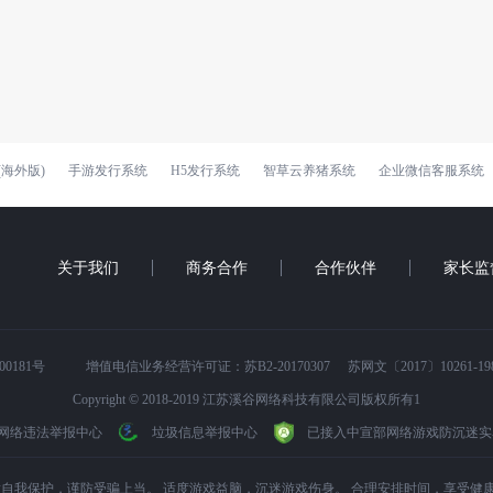
海外版)
手游发行系统
H5发行系统
智草云养猪系统
企业微信客服系统
关于我们
商务合作
合作伙伴
家长监
00181号
增值电信业务经营许可证：苏B2-20170307
苏网文〔2017〕10261-19
Copyright © 2018-2019 江苏溪谷网络科技有限公司版权所有1
网络违法举报中心
垃圾信息举报中心
已接入中宣部网络游戏防沉迷实
自我保护，谨防受骗上当。 适度游戏益脑，沉迷游戏伤身。 合理安排时间，享受健