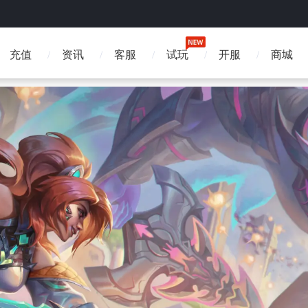
充值
资讯
客服
试玩
开服
商城