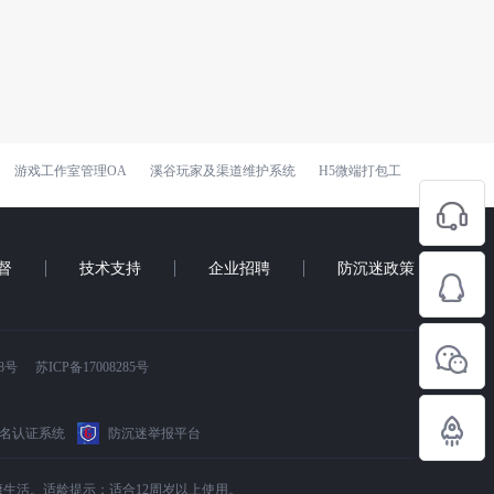
游戏工作室管理OA
溪谷玩家及渠道维护系统
H5微端打包工
督
技术支持
企业招聘
防沉迷政策
8号
苏ICP备17008285号
名认证系统
防沉迷举报平台
康生活。适龄提示：适合12周岁以上使用。